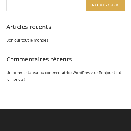
N
RECHERCHER
a
v
i
Articles récents
g
a
Bonjour tout le monde !
t
i
Commentaires récents
o
n
Un commentateur ou commentatrice WordPress
sur
Bonjour tout
le monde !