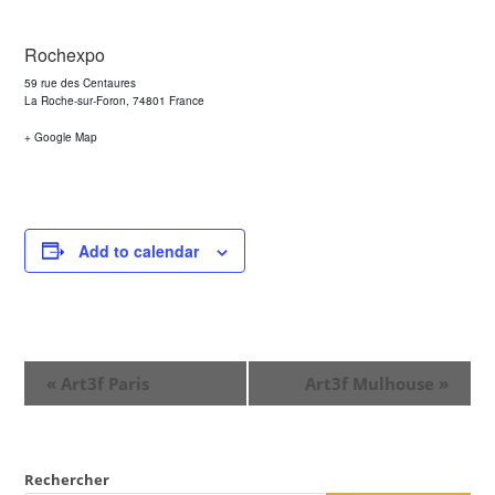
Rochexpo
59 rue des Centaures
La Roche-sur-Foron
,
74801
France
+ Google Map
Add to calendar
E
«
Art3f Paris
Art3f Mulhouse
»
v
e
n
Rechercher
t